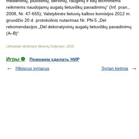
medieninių, pluoštinių, dervinių, rauginių ir kitų techninėms
reikmėms naudojamų augalų lietuviškų pavadinimų“ (Inf. pran.,
2008, Nr. 47-655); Valstybinės lietuvių kalbos komisijos 2012 m.
gruodžio 20 d. protokolinis nutarimas Nr. PN-5 „Dėl
rekomendacijos „Dėl dekoratyvinių augalų lietuviškų pavadinimų
(A–B)“
Lithuanian dictionary (lietuvių žodynas)
.
2015
.
Игры ⚽
Поможем сделать НИР
Hibiscus syriacus
Syrian ketmia