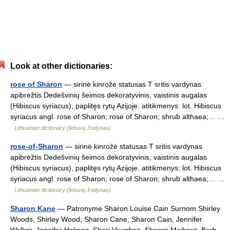
Look at other dictionaries:
rose of Sharon
— sirinė kinrožė statusas T sritis vardynas
apibrėžtis Dedešvinių šeimos dekoratyvinis, vaistinis augalas
(Hibiscus syriacus), paplitęs rytų Azijoje. atitikmenys: lot. Hibiscus
syriacus angl. rose of Sharon; rose of Sharon; shrub althaea;… …
Lithuanian dictionary (lietuvių žodynas)
rose-of-Sharon
— sirinė kinrožė statusas T sritis vardynas
apibrėžtis Dedešvinių šeimos dekoratyvinis, vaistinis augalas
(Hibiscus syriacus), paplitęs rytų Azijoje. atitikmenys: lot. Hibiscus
syriacus angl. rose of Sharon; rose of Sharon; shrub althaea;… …
Lithuanian dictionary (lietuvių žodynas)
Sharon Kane
— Patronyme Sharon Louise Cain Surnom Shirley
Woods, Shirley Wood, Sharon Cane, Sharon Cain, Jennifer