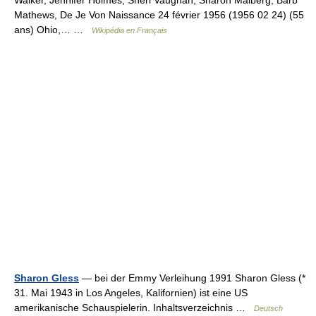
Walker, Jennifer Holmes, Sheri Vaughan, Sharon Maiberg, Barb
Mathews, De Je Von Naissance 24 février 1956 (1956 02 24) (55
ans) Ohio,… …
Wikipédia en Français
Sharon Gless
— bei der Emmy Verleihung 1991 Sharon Gless (*
31. Mai 1943 in Los Angeles, Kalifornien) ist eine US
amerikanische Schauspielerin. Inhaltsverzeichnis …
Deutsch