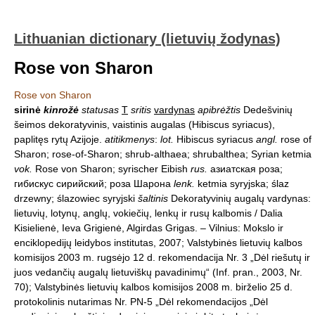
Lithuanian dictionary (lietuvių žodynas)
Rose von Sharon
Rose von Sharon
sirinė
kinrožė
statusas
T
sritis
vardynas
apibrėžtis
Dedešvinių
šeimos dekoratyvinis, vaistinis augalas (Hibiscus syriacus),
paplitęs rytų Azijoje.
atitikmenys
:
lot.
Hibiscus syriacus
angl.
rose of
Sharon; rose-of-Sharon; shrub-althaea; shrubalthea; Syrian ketmia
vok.
Rose von Sharon; syrischer Eibish
rus.
азиатская роза;
гибискус сирийский; роза Шарона
lenk.
ketmia syryjska; ślaz
drzewny; ślazowiec syryjski
šaltinis
Dekoratyvinių augalų vardynas:
lietuvių, lotynų, anglų, vokiečių, lenkų ir rusų kalbomis / Dalia
Kisielienė, Ieva Grigienė, Algirdas Grigas. – Vilnius: Mokslo ir
enciklopedijų leidybos institutas, 2007; Valstybinės lietuvių kalbos
komisijos 2003 m. rugsėjo 12 d. rekomendacija Nr. 3 „Dėl riešutų ir
juos vedančių augalų lietuviškų pavadinimų“ (Inf. pran., 2003, Nr.
70); Valstybinės lietuvių kalbos komisijos 2008 m. birželio 25 d.
protokolinis nutarimas Nr. PN-5 „Dėl rekomendacijos „Dėl