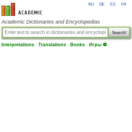
RU
DE
ES
FR
en-academic.com
Academic Dictionaries and Encyclopedias
Search!
Interpretations
Translations
Books
Игры ⚽